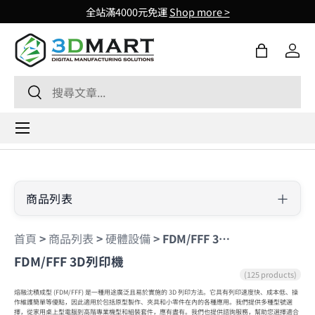
全站滿4000元免運
Shop more >
Skip to content
購物袋
登入
Search
Search
Menu
商品列表
首頁
>
商品列表
>
硬體設備
>
FDM/FFF 3D列印機
FDM/FFF 3D列印機
(125 products)
熔融沈積成型 (FDM/FFF) 是一種用途廣泛且易於實施的 3D 列印方法。它具有列印速度快、成本低、操
作維護簡單等優點，因此適用於包括原型製作、夾具和小零件在內的各種應用。我們提供多種型號選
擇，從家用桌上型電腦到高階專業機型和組裝套件，應有盡有。我們也提供諮詢服務，幫助您選擇適合