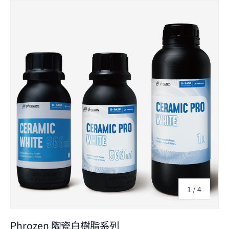
Skip to product information
的
1
/
4
Phrozen 陶瓷白樹脂系列