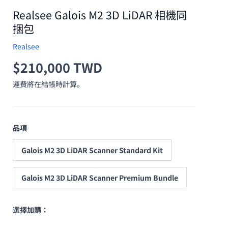
Realsee Galois M2 3D LiDAR 相機同
捆包
Realsee
原價
$210,000 TWD
運費將在結帳時計算。
品項
Galois M2 3D LiDAR Scanner Standard Kit
Galois M2 3D LiDAR Scanner Premium Bundle
選擇加購：