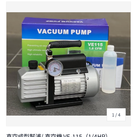
Skip to product information
的
1
/
4
真空成型幫浦/ 真空機 VE-115（1/4HP）