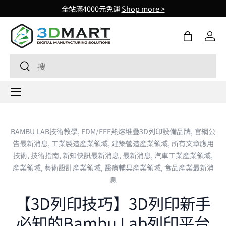
全站滿4000元免運
Shop more >
Skip to content
購物袋
登入
Search
Search
Menu
BAMBU LAB技術教學,
FDM/FFF熱熔堆疊3D列印設備品牌,
官網公
告最新消息,
工業製造產業領域,
建築營造產業領域,
所有文章應用
技術,
技術指南,
新知快訊最新消息,
最新消息,
汽車工業產業領域,
產業領域,
藝術設計產業領域,
醫療輔具產業領域,
食品產業最新消
息
【3D列印技巧】3D列印新手
必知的Bambu Lab列印平台