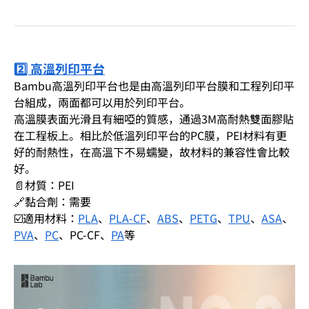
2️⃣ 高溫列印平台
Bambu高溫列印平台也是由高溫列印平台膜和工程列印平
台組成，兩面都可以用於列印平台。
高溫膜表面光滑且有細啞的質感，通過3M高耐熱雙面膠貼
在工程板上。相比於低溫列印平台的PC膜，PEI材料有更
好的耐熱性，在高溫下不易蠕變，故材料的兼容性會比較
好。
📄材質：PEI
🔗黏合劑：需要
☑️適用材料：
PLA
、
PLA-CF
、
ABS
、
PETG
、
TPU
、
ASA
、
PVA
、
PC
、PC-CF、
PA
等