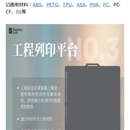
☑️適用材料：
ABS
、
PETG
、
TPU
、
ASA
、
PVA
、
PC
、PC-
CF、
PA
等