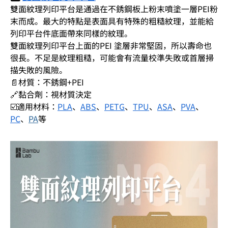
雙面紋理列印平台是通過在不銹鋼板上粉末噴塗一層PEI粉
末而成。最大的特點是表面具有特殊的粗糙紋理，並能給
列印平台件底面帶來同樣的紋理。
雙面紋理列印平台上面的PEI 塗層非常堅固，所以壽命也
很長。不足是紋理粗糙，可能會有流量校準失敗或首層掃
描失敗的風險。
📄材質：不銹鋼+PEI
🔗黏合劑：視材質決定
☑️適用材料：
PLA
、
ABS
、
PETG
、
TPU
、
ASA
、
PVA
、
PC
、
PA
等