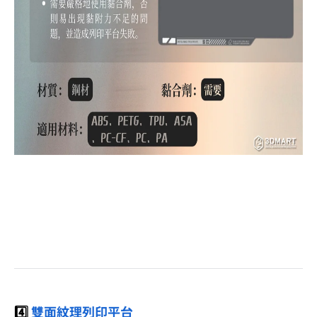
4️⃣
雙面紋理列印平台