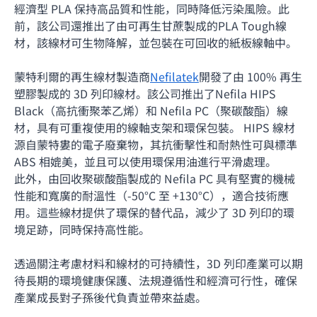
經濟型 PLA 保持高品質和性能，同時降低污染風險。此
前，該公司還推出了由可再生甘蔗製成的PLA Tough
線
材
，該
線材
可生物降解，並包裝在可回收的紙板線軸中。
蒙特利爾的再生
線材
製造商
Nefilatek
開發了由 100% 再生
塑膠製成的 3D 列印
線材
。該公司推出了Nefila HIPS
Black（高抗衝聚苯乙烯）和 Nefila PC（聚碳酸酯）
線
材
，具有可重複使用的線軸支架和環保包裝。 HIPS
線材
源自蒙特婁的電子廢棄物，其抗衝擊性和耐熱性可與標準
ABS 相媲美，並且可以使用環保用油進行平滑處理。
此外，由回收聚碳酸酯製成的 Nefila PC 具有堅實的機械
性能和寬廣的耐溫性（-50°C 至 +130°C），適合技術應
用。這些
線材
提供了環保的替代品，減少了 3D 列印的環
境足跡，同時保持高性能。
透過關注考慮材料和線材的可持續性，3D 列印產業可以期
待長期的環境健康保護、法規遵循性和經濟可行性，確保
產業成長對子孫後代負責並帶來益處。