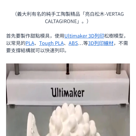
（義大利有名的純手工陶製精品「亮白松木-VERTAG
CALTAGIRONE」。）
首先要製作甜點模具，使用
Ultimaker 3D列印
松樹模型，
以常見的
PLA
、
Tough PLA
、
ABS
…等
3D列印線材
，不需
要支撐結構就可以快速列印。