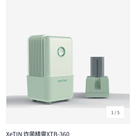
Skip to product information
的
1
/
5
XeTIN 炸菌精靈XTB-360