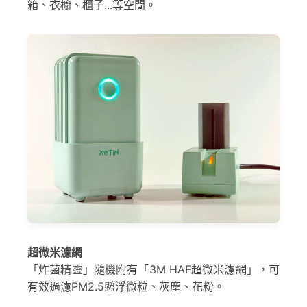
箱、衣櫥、櫃子...等空間。
超微米濾網
「炸菌精靈」隨機附有「3M HAF超微米濾網」，可
有效過濾PM2.5懸浮微粒、灰塵、花粉。