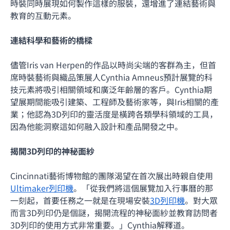
時裝同時展現如何製作這樣的服裝，還增進了連結藝術與
教育的互動元素。
連結科學和藝術的橋樑
儘管Iris van Herpen的作品以時尚尖端的客群為主，但首
席時裝藝術與織品策展人Cynthia Amneus預計展覽的科
技元素將吸引相關領域和廣泛年齡層的客戶。Cynthia期
望展期間能吸引建築、工程師及藝術家等，與Iris相關的產
業；他認為3D列印的靈活度是橫跨各類學科領域的工具，
因為他能洞察這如何融入設計和產品開發之中。
揭開3D列印的神秘面紗
Cincinnati藝術博物館的團隊渴望在首次展出時親自使用
Ultimaker列印機
。「從我們將這個展覽加入行事曆的那
一刻起，首要任務之一就是在現場安裝
3D列印機
。對大眾
而言3D列印仍是個謎，揭開流程的神秘面紗並教育訪問者
3D列印的使用方式非常重要。」Cynthia解釋道。