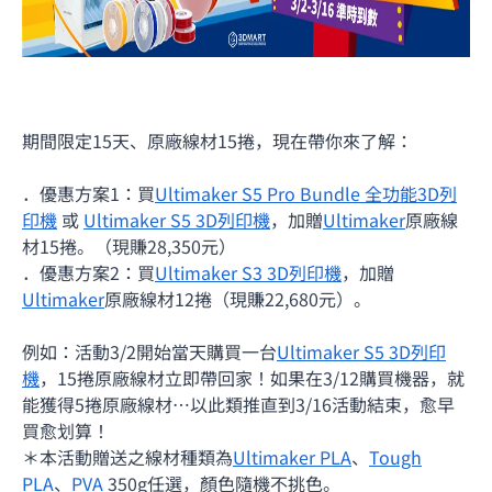
期間限定15天、原廠線材15捲，現在帶你來了解：
．優惠方案1：買
Ultimaker S5 Pro Bundle 全功能
3D列
印機
或
Ultimaker S5 3D列印機
，加贈
Ultimaker
原廠線
材15捲。（現賺28,350元）
．優惠方案2：買
Ultimaker S3 3D列印機
，加贈
Ultimaker
原廠線材12捲（現賺22,680元）。
例如：活動3/2開始當天購買一台
Ultimaker S5 3D列印
機
，15捲原廠線材立即帶回家！如果在3/12購買機器，就
能獲得5捲原廠線材…以此類推直到3/16活動結束，愈早
買愈划算！
＊本活動贈送之線材種類為
Ultimaker
PLA
、
Tough
PLA
、
PVA
350g任選，顏色隨機不挑色。