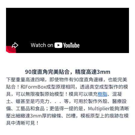
90度直角完美貼合
，
精度高達3mm
下壓重量高達四噸，即使物件有90度直角邊緣，也能完美
貼合！和FormBox成型原理相同，透過真空成型製作的模
具，可以無限複製原始模型！模具可以填充
樹脂
、混凝
土、蠟甚至是巧克力．．．等，可用於製作外殼、醫療設
備、工藝品和
食品；更值得一提的是，
Multiplier能夠清晰
壓出細緻達3mm厚的線條、凹槽，模板原型上的痕跡在模
具中清晰可見
！