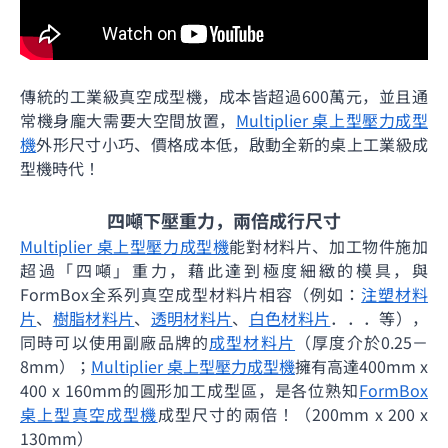
傳統的工業級真空成型機，成本皆超過600萬元，並且通
常機身龐大需要大空間放置，
Multiplier 桌上型壓力成型
機
外形尺寸
小巧、
價格成本低
，啟動
全新的桌上工業級成
型機時代！
四噸下壓重力，兩倍成行尺寸
Multiplier 桌上型壓力成型機
能對材料片、加工物件施加
超過「四噸」重力，藉此達到極度細緻的模具，與
FormBox全系列真空成型材料片相容（
例如：
注塑材料
片
、
樹脂材料片
、
透明材料片
、
白色材料片
．．．
等
），
同時可以使用副廠品牌的
成型材料片
（厚度介於0.25－
8mm）；
Multiplier 桌上型壓力成型機
擁有高達
400mm x
400 x 160mm的圓形加工成型區，是各位熟知
FormBox
桌上型真空成型機
成型尺寸的兩倍！（
200mm x 200 x
130mm）