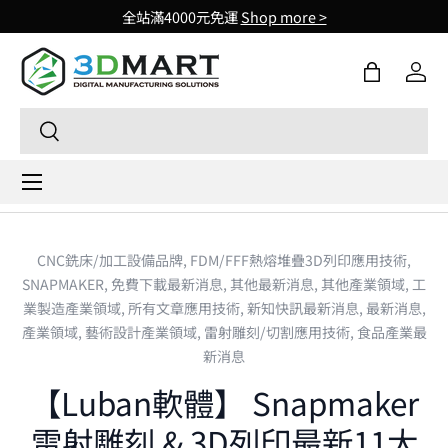
全站滿4000元免運
Shop more >
Skip to content
購物袋
登入
Search
Search
Menu
CNC銑床/加工設備品牌,
FDM/FFF熱熔堆疊3D列印應用技術,
SNAPMAKER,
免費下載最新消息,
其他最新消息,
其他產業領域,
工
業製造產業領域,
所有文章應用技術,
新知快訊最新消息,
最新消息,
產業領域,
藝術設計產業領域,
雷射雕刻/切割應用技術,
食品產業最
新消息
【Luban軟體】 Snapmaker
雷射雕刻 & 3D列印最新11大