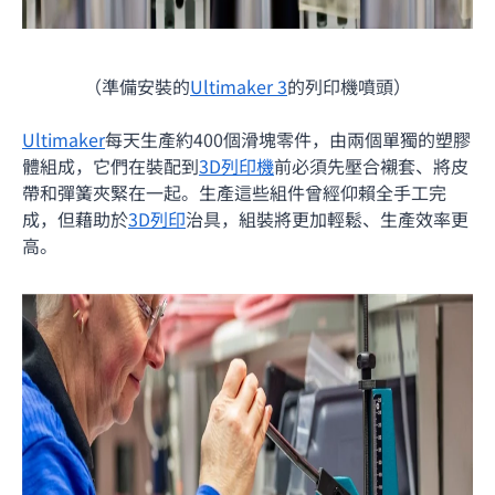
（準備安裝的
Ultimaker 3
的列印機噴頭）
Ultimaker
每天生產約400個滑塊零件，由兩個單獨的塑膠
體組成，它們在裝配到
3D列印機
前必須先壓合襯套、將皮
帶和彈簧夾緊在一起。生產這些組件曾經仰賴全手工完
成，但藉助於
3D列印
治具，組裝將更加輕鬆、生產效率更
高。