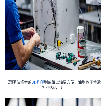
（潤滑油罐旁的
3D列印
刷架讓上油更方便、油刷也不會遺
失或沾黏。）