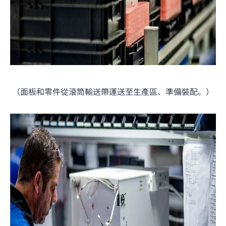
（面板和零件從滾筒輸送帶運送至生產區、準備裝配。）