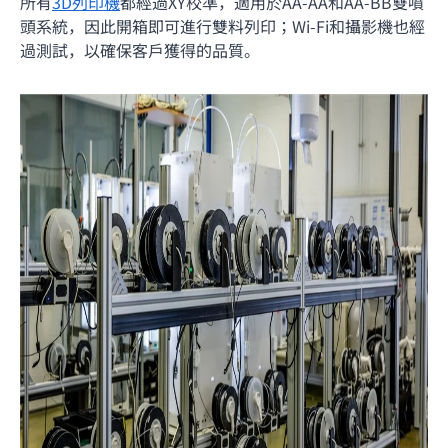
所有
3D列印機
都經過XY校準，適用於AA-AA和AA-BB雙噴
頭系統，因此開箱即可進行雙料列印；Wi-Fi和攝影機也經
過測試，以確保客戶獲得的品質。